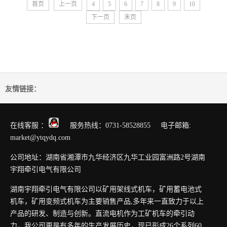
首页
上一页
4
5
6
7
8
9
10
下一页
末页
友情链接：
在线客服 ：
服务热线：0731-58528855 电子邮箱:
market@ytqydq.com
公司地址：湖南省湘潭市九华经济区九华工业园富洲路2号湖南
宇翔牵引电气有限公司
湖南宇翔牵引电气有限公司以矿用架线式机车，矿用蓄电池式
机车，矿用变频式机车为主要销售产品,多年来一直致力于以上
产品的研发、制造与创新。直流电机作为工矿机车的牵引动
力，我公司更是有多年的生产发展历史，现已形成26个系列60